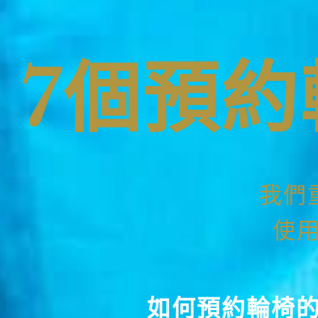
7個預
我們
使
如何預約輪椅的