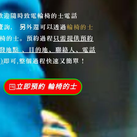
 歡迎隨時致電
輪椅的士電話
查詢， 另外
還可以透過
輪椅的士
l輪椅的士。預約過程
只需提供預約
發地點 、目的地、
聯絡人、電話
)
即可,
整個過程快速又簡單！
立即預約 輪椅的士