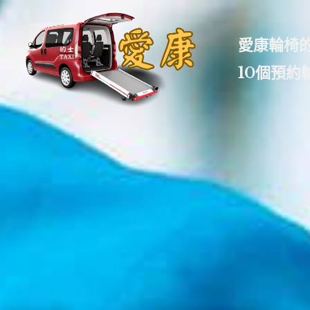
跳
至
愛康輪椅
主
要
10個預約
內
容