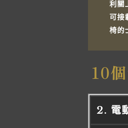
利關
可接
椅的
10
2. 