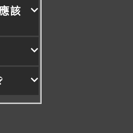
診應該
?