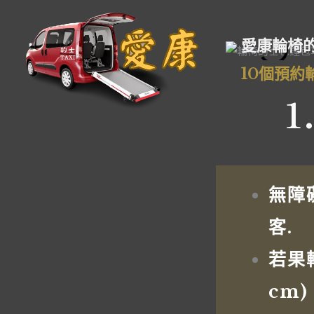
跳
至
愛康輪椅
主
要
10個預約
內
1
容
無障
客.
若果
cm