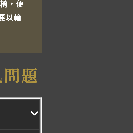
椅，便
要以輪
見問題