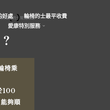
的好處
輪椅的士最平收費
愛康特別服務
 ?
輪椅乘
100
門能夠順