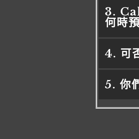
3. 
何時預
4. 
5. 