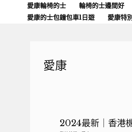
跳
愛康輪椅的士
輪椅的士邊間好
至
愛康的士包鐘包車1日遊
愛康特
主
要
內
容
愛康
2024最新｜香港