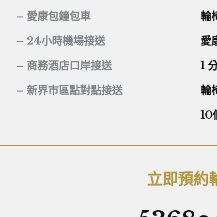
– 愛康包鐘包車
輪
– 24小時機場接送
愛
– 商務酒店口岸接送
1
– 新界市區點對點接送
輪
1
立即預約